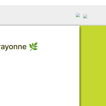
e rayonne 🌿